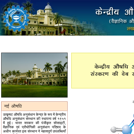
उत्कृ्षट औषधि अनुसंधान केन्द्र के रूप में केन्द्रीय
औषधि अनुसंधान संस्थान की स्थापना वर्ष १९५१
में हुई। भारत सरकार की पंजीकृत सोसाइटी,
वैज्ञानिक एवं प्रौघोगिकी अनुसंधान परि्षाद के
अधीन कार्यरत इस संस्थान ने महत्वपूर्ण उपलब्धियाँ