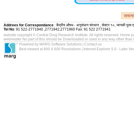
Addrees for Correspondance
: केंद्रीय औषध - अनुसंधान संस्थान , सेक्टर १०, जानकी पुरम
Tel No
: 91 522-2771940 ,2771942,2771960 Fax: 91 522 2771941
website copyright © Central Drug Research Institute. All rights reserved. Hom
webmaster
No part of this should be Downloaded or used in any way other than 
Powered by MARG Software Solutions |
Contact us
Best viewed at 800 X 600 Resolutions | Internet Explorer 5.0 - Later Ve